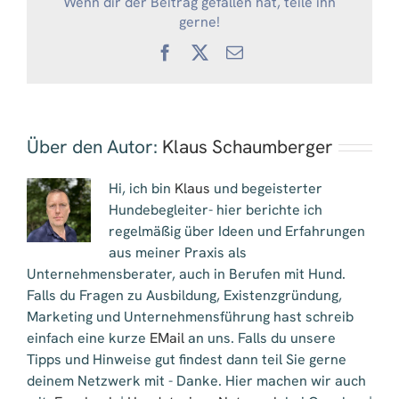
Wenn dir der Beitrag gefallen hat, teile ihn
gerne!
Facebook
X
E-
Mail
Über den Autor:
Klaus Schaumberger
Hi, ich bin
Klaus
und begeisterter
Hundebegleiter- hier berichte ich
regelmäßig über Ideen und Erfahrungen
aus meiner Praxis als
Unternehmensberater, auch in Berufen mit Hund.
Falls du Fragen zu Ausbildung, Existenzgründung,
Marketing und Unternehmensführung hast schreib
einfach eine kurze
EMail
an uns. Falls du unsere
Tipps und Hinweise gut findest dann teil Sie gerne
deinem Netzwerk mit - Danke. Hier machen wir auch