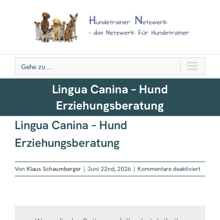
Zum
Inhalt
springen
Gehe zu ...
Lingua Canina – Hund
Erziehungsberatung
Lingua Canina – Hund
Erziehungsberatung
für
Von
Klaus Schaumberger
|
Juni 22nd, 2026
|
Kommentare deaktiviert
Lingua
Canina
–
Hund
Erzieh