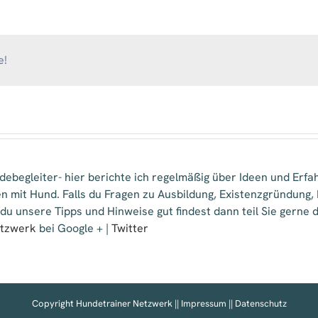
e!
ebegleiter- hier berichte ich regelmäßig über Ideen und Erfa
n mit Hund. Falls du Fragen zu Ausbildung, Existenzgründung
 du unsere Tipps und Hinweise gut findest dann teil Sie gern
etzwerk
bei Google + |
Twitter
Copyright Hundetrainer Netzwerk ||
Impressum
||
Datenschutz