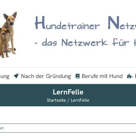
dung
Nach der Gründung
Berufe mit Hund
LernFelle
Startseite
LernFelle
für
ert
LernFelle