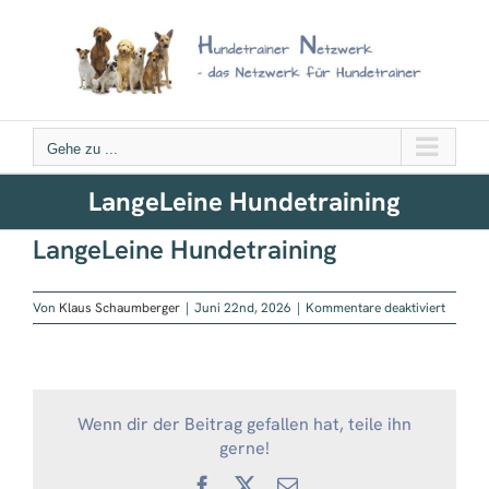
Zum
Inhalt
springen
Gehe zu ...
LangeLeine Hundetraining
LangeLeine Hundetraining
für
Von
Klaus Schaumberger
|
Juni 22nd, 2026
|
Kommentare deaktiviert
LangeL
Hundetr
Wenn dir der Beitrag gefallen hat, teile ihn
gerne!
Facebook
X
E-