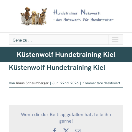
Zum
Inhalt
springen
Gehe zu ...
Küstenwolf Hundetraining Kiel
Küstenwolf Hundetraining Kiel
für
Von
Klaus Schaumberger
|
Juni 22nd, 2026
|
Kommentare deaktiviert
Küsten
Hundetr
Kiel
Wenn dir der Beitrag gefallen hat, teile ihn
gerne!
Facebook
X
E-