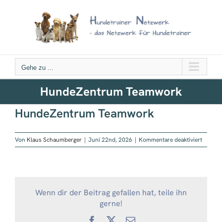
Zum
Inhalt
springen
Gehe zu ...
HundeZentrum Teamwork
HundeZentrum Teamwork
für
Von
Klaus Schaumberger
|
Juni 22nd, 2026
|
Kommentare deaktiviert
HundeZ
Teamw
Wenn dir der Beitrag gefallen hat, teile ihn
gerne!
Facebook
X
E-