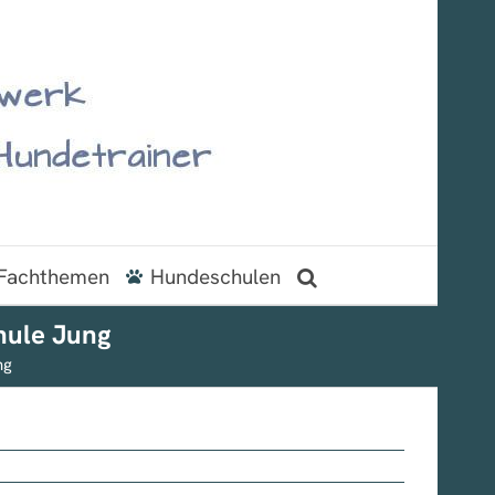
Fachthemen
Hundeschulen
hule Jung
ng