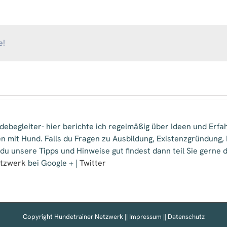
Mittelhessen
und
Mobile
Hundeschule
Jung
e!
ebegleiter- hier berichte ich regelmäßig über Ideen und Erfa
n mit Hund. Falls du Fragen zu Ausbildung, Existenzgründung
 du unsere Tipps und Hinweise gut findest dann teil Sie gern
etzwerk
bei Google + |
Twitter
Copyright Hundetrainer Netzwerk ||
Impressum
||
Datenschutz