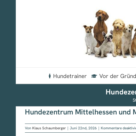
Zum
Inhalt
springen
Hundetrainer
Vor der Grün
Hundezen
S
Hundezentrum Mittelhessen und 
Von
Klaus Schaumberger
|
Juni 22nd, 2026
|
Kommentare deaktivi