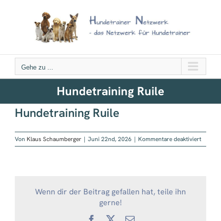
Zum
Inhalt
springen
Gehe zu ...
Hundetraining Ruile
Hundetraining Ruile
für
Von
Klaus Schaumberger
|
Juni 22nd, 2026
|
Kommentare deaktiviert
Hundetr
Ruile
Wenn dir der Beitrag gefallen hat, teile ihn
gerne!
Facebook
X
E-