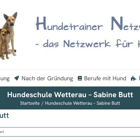
dung
Nach der Gründung
Berufe mit Hund
Hundeschule Wetterau – Sabine Butt
Startseite
Hundeschule Wetterau – Sabine Butt
utt
für
ert
Hundeschule