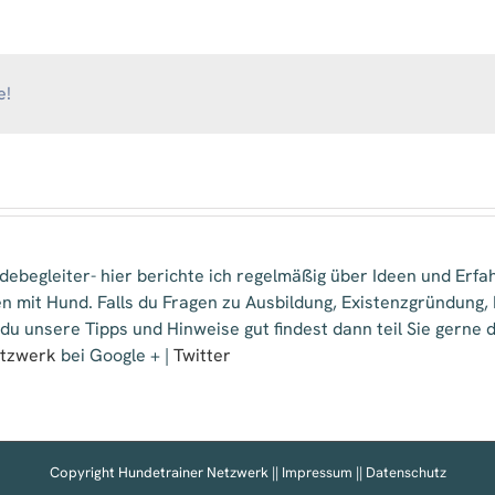
Wetterau
–
Sabine
Butt
e!
ebegleiter- hier berichte ich regelmäßig über Ideen und Erfa
n mit Hund. Falls du Fragen zu Ausbildung, Existenzgründung
 du unsere Tipps und Hinweise gut findest dann teil Sie gern
etzwerk
bei Google + |
Twitter
Copyright Hundetrainer Netzwerk ||
Impressum
||
Datenschutz