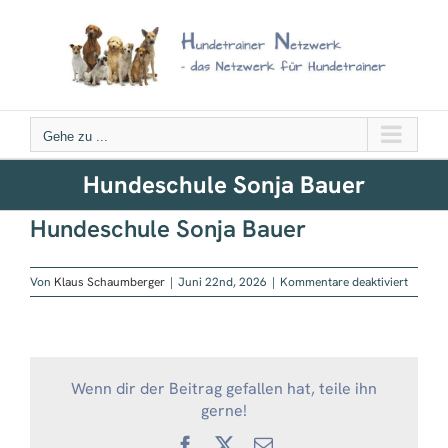
Zum
Inhalt
springen
Gehe zu ...
Hundeschule Sonja Bauer
Hundeschule Sonja Bauer
für
Von
Klaus Schaumberger
|
Juni 22nd, 2026
|
Kommentare deaktiviert
Hundes
Sonja
Bauer
Wenn dir der Beitrag gefallen hat, teile ihn
gerne!
Facebook
X
E-