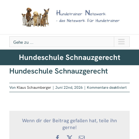
Zum
Inhalt
springen
Gehe zu ...
Hundeschule Schnauzgerecht
Hundeschule Schnauzgerecht
für
Von
Klaus Schaumberger
|
Juni 22nd, 2026
|
Kommentare deaktiviert
Hundes
Schnau
Wenn dir der Beitrag gefallen hat, teile ihn
gerne!
Facebook
X
E-