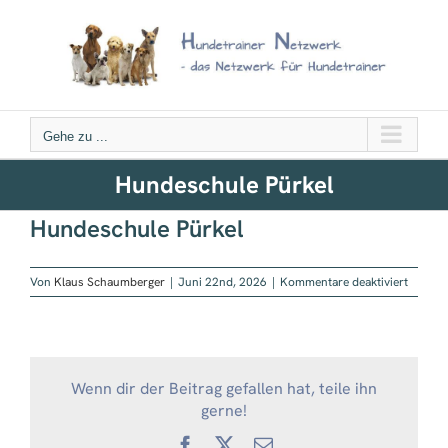
Zum
Inhalt
springen
Gehe zu ...
Hundeschule Pürkel
Hundeschule Pürkel
für
Von
Klaus Schaumberger
|
Juni 22nd, 2026
|
Kommentare deaktiviert
Hundes
Pürkel
Wenn dir der Beitrag gefallen hat, teile ihn
gerne!
Facebook
X
E-