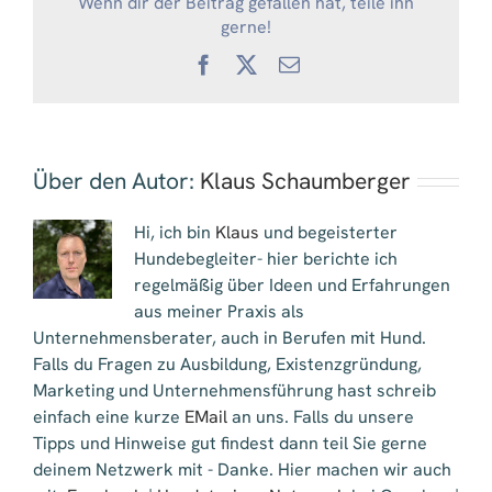
Wenn dir der Beitrag gefallen hat, teile ihn
gerne!
Facebook
X
E-
Mail
Über den Autor:
Klaus Schaumberger
Hi, ich bin
Klaus
und begeisterter
Hundebegleiter- hier berichte ich
regelmäßig über Ideen und Erfahrungen
aus meiner Praxis als
Unternehmensberater, auch in Berufen mit Hund.
Falls du Fragen zu Ausbildung, Existenzgründung,
Marketing und Unternehmensführung hast schreib
einfach eine kurze
EMail
an uns. Falls du unsere
Tipps und Hinweise gut findest dann teil Sie gerne
deinem Netzwerk mit - Danke. Hier machen wir auch