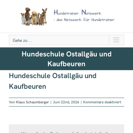
Zum
Inhalt
springen
Gehe zu ...
Hundeschule Ostallgäu und
Kaufbeuren
Hundeschule Ostallgäu und
Kaufbeuren
für
Von
Klaus Schaumberger
|
Juni 22nd, 2026
|
Kommentare deaktiviert
Hundes
Ostallg
und
Kaufbe