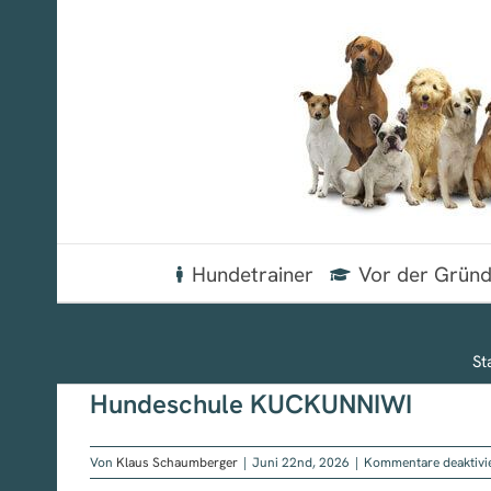
Zum
Inhalt
springen
Hundetrainer
Vor der Grün
St
Hundeschule KUCKUNNIWI
Von
Klaus Schaumberger
|
Juni 22nd, 2026
|
Kommentare deaktivi