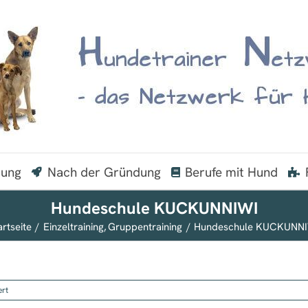
dung
Nach der Gründung
Berufe mit Hund
Hundeschule KUCKUNNIWI
artseite
Einzeltraining
Gruppentraining
Hundeschule KUCKUNN
für
ert
Hundeschule