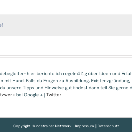
KUCKUNNIWI
e!
ebegleiter- hier berichte ich regelmäßig über Ideen und Erfa
n mit Hund. Falls du Fragen zu Ausbildung, Existenzgründung
 du unsere Tipps und Hinweise gut findest dann teil Sie gern
etzwerk
bei Google + |
Twitter
Copyright Hundetrainer Netzwerk ||
Impressum
||
Datenschutz