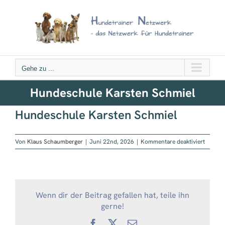
Zum
Inhalt
springen
Gehe zu ...
Hundeschule Karsten Schmiel
Hundeschule Karsten Schmiel
für
Von
Klaus Schaumberger
|
Juni 22nd, 2026
|
Kommentare deaktiviert
Hundes
Karste
Schmie
Wenn dir der Beitrag gefallen hat, teile ihn
gerne!
Facebook
X
E-