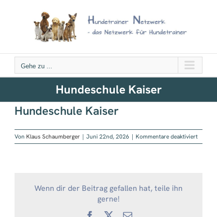
Zum
Inhalt
springen
Gehe zu ...
Hundeschule Kaiser
Hundeschule Kaiser
für
Von
Klaus Schaumberger
|
Juni 22nd, 2026
|
Kommentare deaktiviert
Hundes
Kaiser
Wenn dir der Beitrag gefallen hat, teile ihn
gerne!
Facebook
X
E-