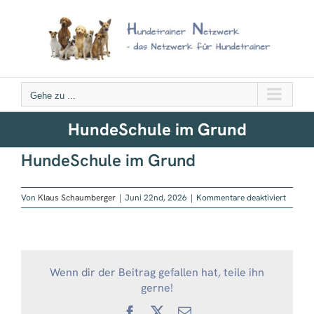
Zum
Inhalt
springen
Gehe zu ...
HundeSchule im Grund
HundeSchule im Grund
für
Von
Klaus Schaumberger
|
Juni 22nd, 2026
|
Kommentare deaktiviert
HundeS
im
Grund
Wenn dir der Beitrag gefallen hat, teile ihn
gerne!
Facebook
X
E-