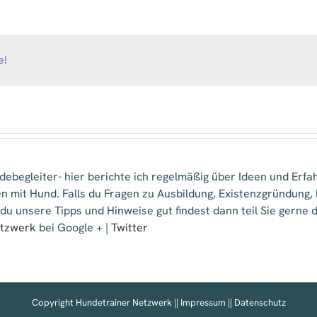
Glückspfoten
e!
ebegleiter- hier berichte ich regelmäßig über Ideen und Erfa
n mit Hund. Falls du Fragen zu Ausbildung, Existenzgründung
 du unsere Tipps und Hinweise gut findest dann teil Sie gern
etzwerk
bei Google + |
Twitter
Copyright Hundetrainer Netzwerk ||
Impressum
||
Datenschutz