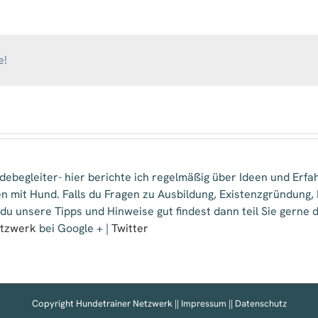
Fricke
e!
ebegleiter- hier berichte ich regelmäßig über Ideen und Erfa
n mit Hund. Falls du Fragen zu Ausbildung, Existenzgründung
 du unsere Tipps und Hinweise gut findest dann teil Sie gern
etzwerk
bei Google + |
Twitter
Copyright Hundetrainer Netzwerk ||
Impressum
||
Datenschutz