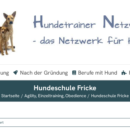
dung
Nach der Gründung
Berufe mit Hund
Hundeschule Fricke
Startseite
Agility
Einzeltraining
Obedience
Hundeschule Fricke
für
ert
Hundeschule