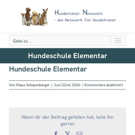
Zum
Inhalt
springen
Gehe zu ...
Hundeschule Elementar
Hundeschule Elementar
für
Von
Klaus Schaumberger
|
Juni 22nd, 2026
|
Kommentare deaktiviert
Hundes
Elemen
Wenn dir der Beitrag gefallen hat, teile ihn
gerne!
Facebook
X
E-