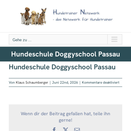
Zum
Inhalt
springen
Gehe zu ...
Hundeschule Doggyschool Passau
Hundeschule Doggyschool Passau
für
Von
Klaus Schaumberger
|
Juni 22nd, 2026
|
Kommentare deaktiviert
Hundes
Doggys
Passau
Wenn dir der Beitrag gefallen hat, teile ihn
gerne!
Facebook
X
E-