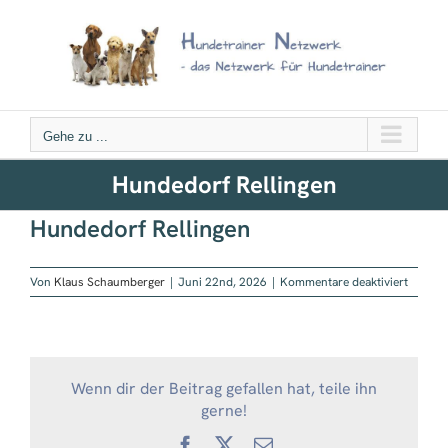
Zum
Inhalt
springen
Gehe zu ...
Hundedorf Rellingen
Hundedorf Rellingen
für
Von
Klaus Schaumberger
|
Juni 22nd, 2026
|
Kommentare deaktiviert
Hunded
Relling
Wenn dir der Beitrag gefallen hat, teile ihn
gerne!
Facebook
X
E-