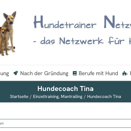
dung
Nach der Gründung
Berufe mit Hund
Hundecoach Tina
Startseite
Einzeltraining
Mantrailing
Hundecoach Tina
für
ert
Hundecoach