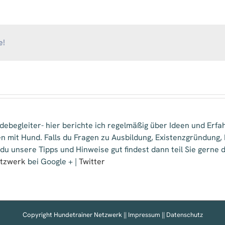
Tina
e!
ebegleiter- hier berichte ich regelmäßig über Ideen und Erfa
n mit Hund. Falls du Fragen zu Ausbildung, Existenzgründung
 du unsere Tipps und Hinweise gut findest dann teil Sie gern
etzwerk
bei Google + |
Twitter
Copyright Hundetrainer Netzwerk ||
Impressum
||
Datenschutz