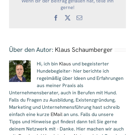
Wenn dir der Beitrag gefallen hat, teile ihn
gerne!
Facebook
X
E-
Mail
Über den Autor:
Klaus Schaumberger
Hi, ich bin
Klaus
und begeisterter
Hundebegleiter- hier berichte ich
regelmäßig über Ideen und Erfahrungen
aus meiner Praxis als
Unternehmensberater, auch in Berufen mit Hund.
Falls du Fragen zu Ausbildung, Existenzgründung,
Marketing und Unternehmensführung hast schreib
einfach eine kurze
EMail
an uns. Falls du unsere
Tipps und Hinweise gut findest dann teil Sie gerne
deinem Netzwerk mit - Danke. Hier machen wir auch