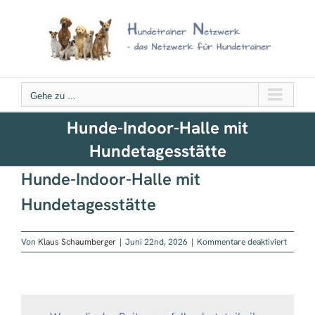
Zum
Inhalt
springen
Gehe zu ...
Hunde-Indoor-Halle mit
Hundetagesstätte
Hunde-Indoor-Halle mit
Hundetagesstätte
für
Von
Klaus Schaumberger
|
Juni 22nd, 2026
|
Kommentare deaktiviert
Hunde-
Indoor-
Halle
mit
Hundeta