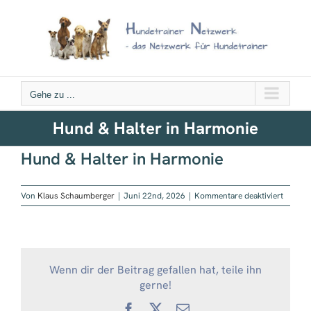
Zum
Inhalt
springen
Gehe zu ...
Hund & Halter in Harmonie
Hund & Halter in Harmonie
für
Von
Klaus Schaumberger
|
Juni 22nd, 2026
|
Kommentare deaktiviert
Hund
&
Halter
in
Harmon
Wenn dir der Beitrag gefallen hat, teile ihn
gerne!
Facebook
X
E-