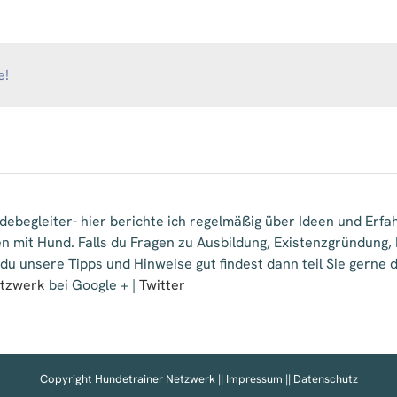
e!
ebegleiter- hier berichte ich regelmäßig über Ideen und Erfa
n mit Hund. Falls du Fragen zu Ausbildung, Existenzgründung
 du unsere Tipps und Hinweise gut findest dann teil Sie gern
etzwerk
bei Google + |
Twitter
Copyright Hundetrainer Netzwerk ||
Impressum
||
Datenschutz