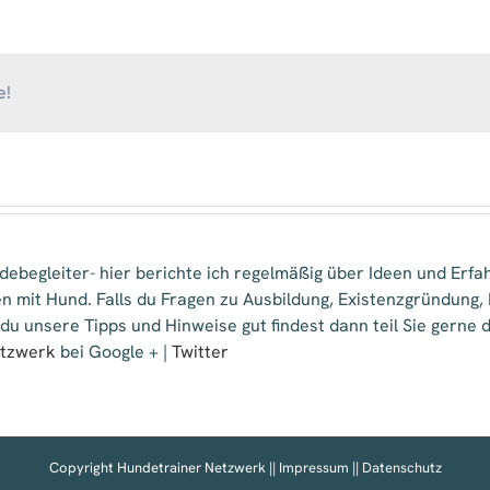
für
Mensch
&
Hund
e!
ebegleiter- hier berichte ich regelmäßig über Ideen und Erfa
n mit Hund. Falls du Fragen zu Ausbildung, Existenzgründung
 du unsere Tipps und Hinweise gut findest dann teil Sie gern
etzwerk
bei Google + |
Twitter
Copyright Hundetrainer Netzwerk ||
Impressum
||
Datenschutz