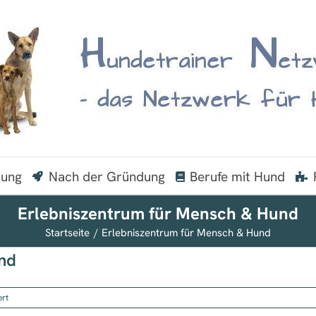
dung
Nach der Gründung
Berufe mit Hund
Erlebniszentrum für Mensch & Hund
Startseite
Erlebniszentrum für Mensch & Hund
nd
für
ert
Erlebniszentrum