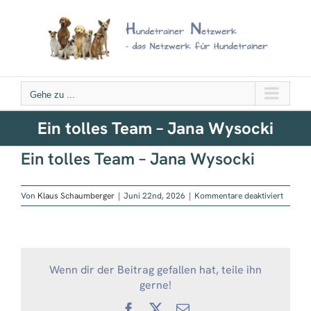
Zum
Inhalt
springen
Gehe zu ...
Ein tolles Team – Jana Wysocki
Ein tolles Team – Jana Wysocki
für
Von
Klaus Schaumberger
|
Juni 22nd, 2026
|
Kommentare deaktiviert
Ein
tolles
Team
–
Jana
Wenn dir der Beitrag gefallen hat, teile ihn
Wysock
gerne!
Facebook
X
E-