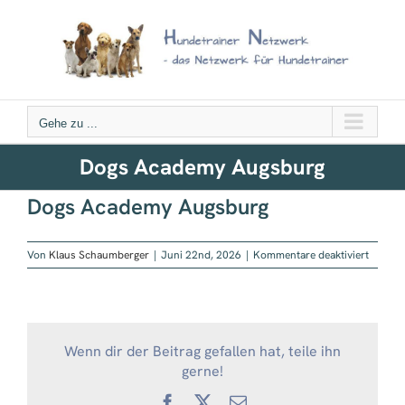
Zum
Inhalt
springen
Gehe zu ...
Dogs Academy Augsburg
Dogs Academy Augsburg
für
Von
Klaus Schaumberger
|
Juni 22nd, 2026
|
Kommentare deaktiviert
Dogs
Acade
Augsbu
Wenn dir der Beitrag gefallen hat, teile ihn
gerne!
Facebook
X
E-