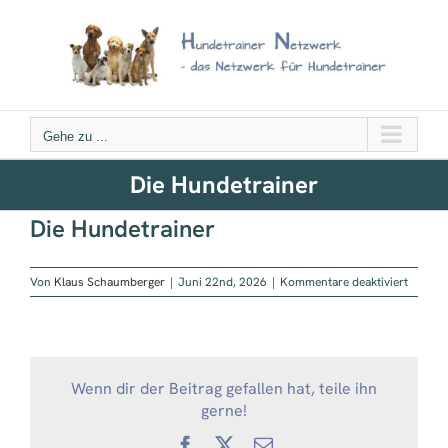
Zum
Inhalt
springen
Gehe zu ...
Die Hundetrainer
Die Hundetrainer
für
Von
Klaus Schaumberger
|
Juni 22nd, 2026
|
Kommentare deaktiviert
Die
Hundet
Wenn dir der Beitrag gefallen hat, teile ihn
gerne!
Facebook
X
E-