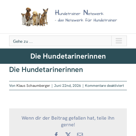
Zum
Inhalt
springen
Gehe zu ...
Die Hundetarinerinnen
Die Hundetarinerinnen
für
Von
Klaus Schaumberger
|
Juni 22nd, 2026
|
Kommentare deaktiviert
Die
Hundet
Wenn dir der Beitrag gefallen hat, teile ihn
gerne!
Facebook
X
E-