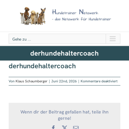
Zum
Inhalt
springen
Gehe zu ...
derhundehaltercoach
derhundehaltercoach
für
Von
Klaus Schaumberger
|
Juni 22nd, 2026
|
Kommentare deaktiviert
derhun
Wenn dir der Beitrag gefallen hat, teile ihn
gerne!
Facebook
X
E-