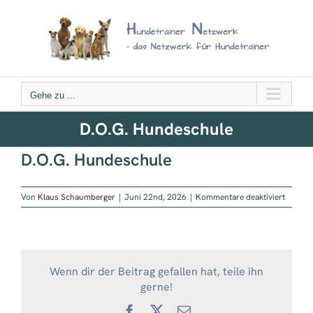
Zum
Inhalt
springen
Gehe zu ...
D.O.G. Hundeschule
D.O.G. Hundeschule
für
Von
Klaus Schaumberger
|
Juni 22nd, 2026
|
Kommentare deaktiviert
D.O.G.
Hundes
Wenn dir der Beitrag gefallen hat, teile ihn
gerne!
Facebook
X
E-