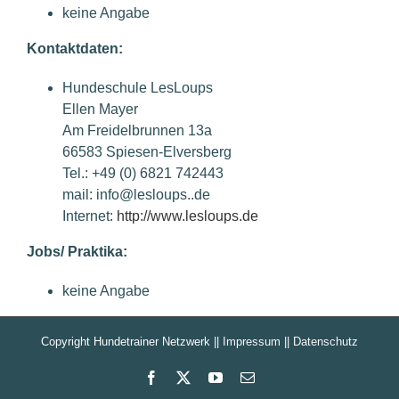
keine Angabe
Kontaktdaten:
Hundeschule LesLoups
Ellen Mayer
Am Freidelbrunnen 13a
66583 Spiesen-Elversberg
Tel.: +49 (0) 6821 742443
mail: info@lesloups..de
Internet:
http://www.lesloups.de
Jobs/ Praktika:
keine Angabe
Copyright Hundetrainer Netzwerk ||
Impressum
||
Datenschutz
Facebook
X
YouTube
E-
Mail